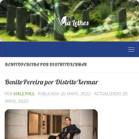
Saltar al contenido
BENITOPEREIRA POR DISTRITOXERMAR
BenitoPereira por DistritoXermar
POR
VIALETHES
· PUBLICADA
20 MAYO, 2022
· ACTUALIZADO
20
MAYO, 2022