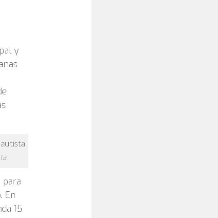
pal y
tanas
de
as
ta
, para
o. En
ada 15