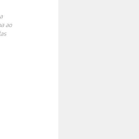
 a
ba ao
las