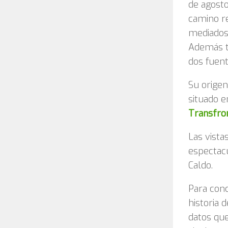
de agost
camino re
mediados 
Además t
dos fuent
Su origen
situado e
Transfro
Las vista
espectacu
Caldo.
Para conc
historia 
datos qu