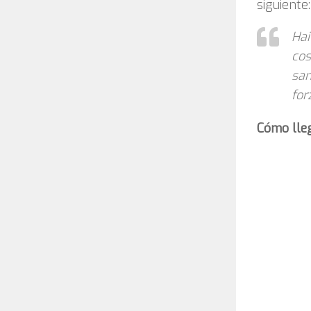
siguiente:
Hai
cos
san
for
Cómo lle