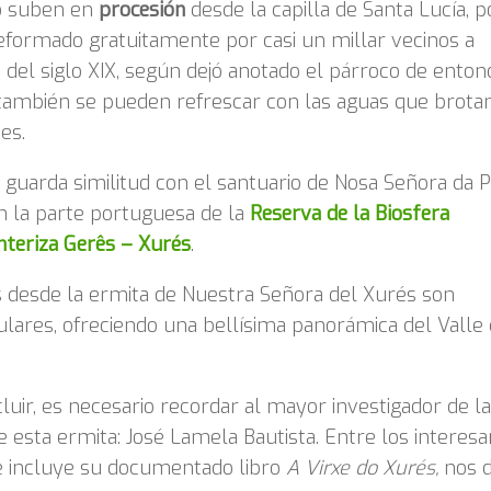
o suben en
procesión
desde la capilla de Santa Lucía, p
formado gratuitamente por casi un millar vecinos a
del siglo XIX, según dejó anotado el párroco de enton
ambién se pueden refrescar con las aguas que brota
es.
 guarda similitud con el santuario de Nosa Señora da 
n la parte portuguesa de la
Reserva de la Biosfera
nteriza Gerês – Xurés
.
s desde la ermita de Nuestra Señora del Xurés son
lares, ofreciendo una bellísima panorámica del Valle 
luir, es necesario recordar al mayor investigador de la
de esta ermita: José Lamela Bautista. Entre los interes
e incluye su documentado libro
A Virxe do Xurés,
nos d