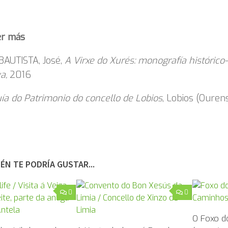
er más
AUTISTA, José,
A Virxe do Xurés: monografía histórico-
va,
2016
ía do Patrimonio do concello de Lobios
, Lobios (Ourens
ÉN TE PODRÍA GUSTAR...
0
0
O Foxo d