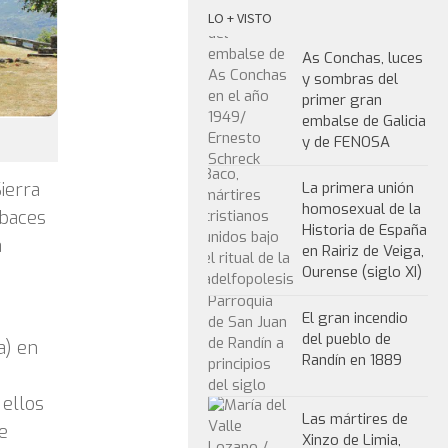
LO + VISTO
As Conchas, luces
y sombras del
primer gran
embalse de Galicia
y de FENOSA
La primera unión
ierra
homosexual de la
ubaces
Historia de España
a
en Rairiz de Veiga,
Ourense (siglo XI)
El gran incendio
del pueblo de
a) en
Randín en 1889
 ellos
Las mártires de
e
Xinzo de Limia,