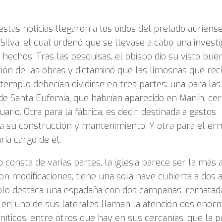
 estas noticias llegaron a los oídos del prelado auriens
Silva, el cual ordenó que se llevase a cabo una investi
 hechos. Tras las pesquisas, el obispo dio su visto buen
ión de las obras y dictaminó que las limosnas que rec
templo deberían dividirse en tres partes: una para las
 de Santa Eufemia, que habrían aparecido en Manín, ce
ario. Otra para la fábrica, es decir, destinada a gastos
 a su construcción y mantenimiento. Y otra para el er
ría cargo de él.
 consta de varias partes, la iglesia parece ser la más a
n modificaciones, tiene una sola nave cubierta a dos 
solo destaca una espadaña con dos campanas, rematad
 en uno de sus laterales llaman la atención dos enor
níticos, entre otros que hay en sus cercanías, que la 