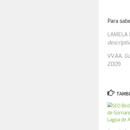
Para sab
LAMELA B
descripti
VV.AA,
Gu
2009
TAMBI