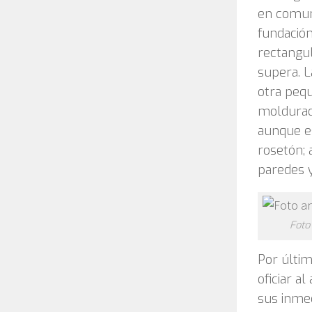
en comun
fundación
rectangul
supera. L
otra pequ
moldurada
aunque e
rosetón; 
paredes y
Foto
Por últim
oficiar a
sus inmed