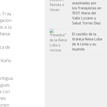
asesinadas por
los franquistas en
1937: María del
e, Fray
Valle Lozano y
gación
Salud Torres Díaz
o a la
ibiese
El castillo de la
tiránica Reina Loba
de A Limia y su
rca de
leyenda
mitaño
ntigua,
aguas.
a con
mes
ponen