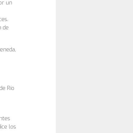
or un
ces.
n de
Peneda,
de Río
antes
ice los