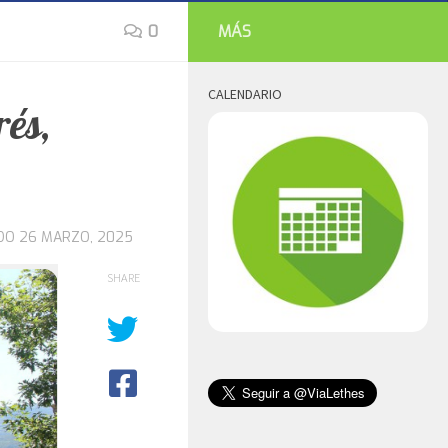
0
MÁS
CALENDARIO
és,
ADO
26 MARZO, 2025
SHARE