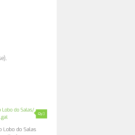
e),
0
o Lobo do Salas