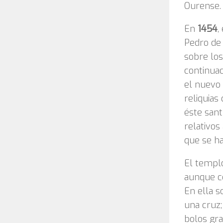
Ourense.
En
1454
,
Pedro de 
sobre los
continuac
el nuevo 
reliquias
éste santu
relativos
que se ha
El templo
aunque co
En ella 
una cruz;
bolos gra