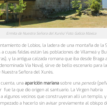
Ermita de Nuestra Señora del Xurés/ Foto: Galicia Máxica
ntamiento de Lobios, la ladera de una montaña de la S
 a cuyas faldas están las poblaciones de Vilameá y B
ras), y la antigua calzada romana que iba desde Braga 
denominada Vía Nova), sirve de bello escenario para la
 Nuestra Señora del Xurés.
 cuenta, una
aparición mariana
sobre una
peneda
(peñ
r fue la que dio origen al santuario. La Virgen habría
o a algunos vecinos que construyeran allí un templo, y
mpezado a hacerlo sin avisar previamente al obispo d