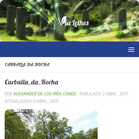
Saltar al contenido
CARBALLA_DA_ROCHA
Carballa_da_Rocha
POR
ALEXANDER DE LOS RÍOS CONDE
· PUBLICADA
2 ABRIL, 2017
·
ACTUALIZADO
2 ABRIL, 2017