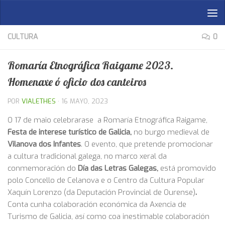
Saltar al contenido
CULTURA
0
Romaría Etnográfica Raigame 2023.
Homenaxe ó oficio dos canteiros
POR
VIALETHES
·
16 MAYO, 2023
O 17 de maio celebrarase a Romaría Etnográfica Raigame,
Festa de interese turístico de Galicia,
no burgo medieval de
Vilanova dos Infantes
. O evento, que pretende promocionar
a cultura tradicional galega, no marco xeral da
conmemoración do
Día das Letras Galegas,
está promovido
polo Concello de Celanova e o Centro da Cultura Popular
Xaquín Lorenzo (da Deputación Provincial de Ourense)
.
Conta
cunha colaboración económica da Axencia de
Turismo de Galicia, así como coa inestimable colaboración