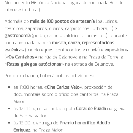
Monumento Histórico Nacional, agora denominada Ben de
Interese Cultural).
Ademáis de
máis de 100 postos de artesanía
(palilleiros,
cesteiros, zapateiros, oleiros, carpinteiros, luthiers,…) e
gastronomía
(polbo, carne ó caldeiro, churrasco…), durante
toda a xornada haberá
música, danza, representacións
escénicas
(monicreques, contacontos e maxia) e
exposicións
(
«Os Canteiros»
na rúa de Celanova e na Praza da Torre, e
«
Razas galegas autóctonas
» na estrada de Celanova.
Por outra banda, haberá outras actividades:
ás 11:00 horas,
«Cine Carlos Velo»
, proxección de
documentais sobre o oficio dos canteiros, na Praza
Maior
ás 12:00 h., misa cantada pola
Coral de Ruada
na igrexa
de San Salvador
ás 13:00 h. entrega do
Premio honorífico Adolfo
Enríquez
, na Praza Maior