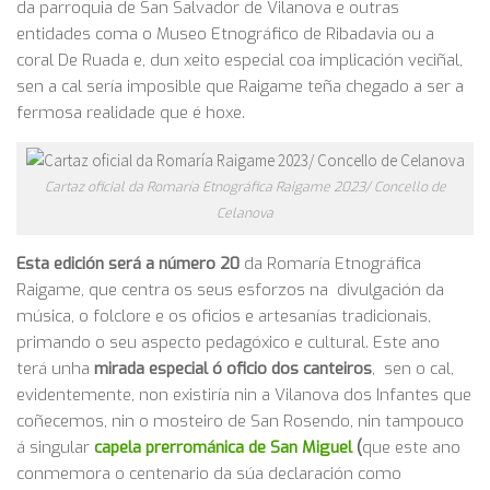
da parroquia de San Salvador de Vilanova e outras
entidades coma o Museo Etnográfico de Ribadavia ou a
coral De Ruada e, dun xeito especial coa implicación veciñal,
sen a cal sería imposible que Raigame teña chegado a ser a
fermosa realidade que é hoxe.
Cartaz oficial da Romaría Etnográfica Raigame 2023/ Concello de
Celanova
Esta edición será a número 20
da Romaría Etnográfica
Raigame, que centra os seus esforzos na divulgación da
música, o folclore e os oficios e artesanías tradicionais,
primando o seu aspecto pedagóxico e cultural. Este ano
terá unha
mirada especial ó oficio dos canteiros
, sen o cal,
evidentemente, non existiría nin a Vilanova dos Infantes que
coñecemos, nin o mosteiro de San Rosendo, nin tampouco
á singular
capela prerrománica de San Miguel
(
que este ano
conmemora o centenario da súa declaración como