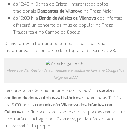
ás 13:40 h. Danza do Cristal, interpretada polos
tradicionais
Danzantes de Vilanova
na Praza Maior
ás 19:00 h. a
Banda de Música de Vilanova
dos Infantes
ofrecerá un concerto de música popular na Praza
Tralacerca e no Campo da Escola
Os visitantes á Romaría poden participar coas súas
instantáneas no concurso de fotografía Raigame 2023.
Mapa coa distribución de actividades e artesáns na Romaría Etnográfica
Raigame 2023
Lémbrase tamén que, un ano máis, haberá un
servizo
continuo de dous autobuses históricos
que entre ás 11,00 e
as 19,00 horas
comunicarán Vilanova dos Infantes con
Celanova
, co fin de que aquelas persoas que desexen asistir
á romaría ou achegarse a Celanova, poidan facelo sen
utilizar vehículo propio.