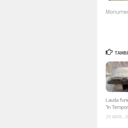
Monument
TAMBI
Lauda fune
“In Tempo
29 ABRIL, 2