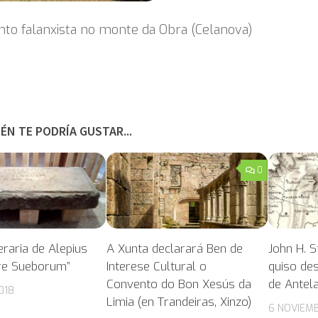
o falanxista no monte da Obra (Celanova)
ÉN TE PODRÍA GUSTAR...
0
raria de Alepius
A Xunta declarará Ben de
John H. S
re Sueborum”
Interese Cultural o
quiso de
Convento do Bon Xesús da
de Antela
018
Limia (en Trandeiras, Xinzo)
6 NOVIEMB