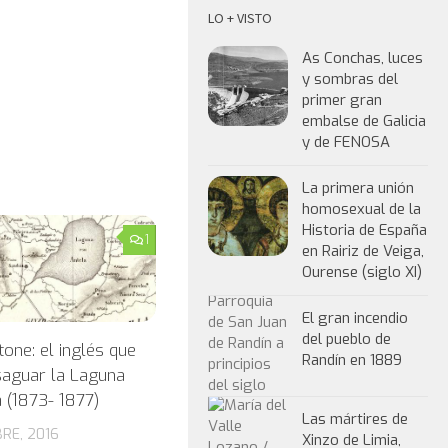
LO + VISTO
As Conchas, luces
y sombras del
primer gran
embalse de Galicia
y de FENOSA
La primera unión
homosexual de la
Historia de España
1
en Rairiz de Veiga,
Ourense (siglo XI)
El gran incendio
del pueblo de
tone: el inglés que
Randín en 1889
saguar la Laguna
 (1873- 1877)
Las mártires de
RE, 2016
Xinzo de Limia,