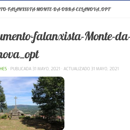
O-FALANXISTA-MONTE-DA-OBRA-CELANOVA_OPT
mento-falanxista-Monte-da
nova_opt
THES
· PUBLICADA
31 MAYO, 2021
· ACTUALIZADO
31 MAYO, 2021