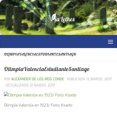
Saltar al contenido
OLIMPIAVALENCIAESTUDIANTESANTIAGO
OlimpiaValenciaEstudianteSantiago
POR
ALEXANDER DE LOS RÍOS CONDE
· PUBLICADA
12 MARZO, 2017
· ACTUALIZADO
12 MARZO, 2017
Olimpia Valencia en 1923/ Foto: Ksado