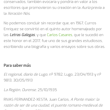
conservados, también evocaría y pondría en valor a los
escritores que promovieron su creación en la
Auria
previa a
la
Xeración Nós
.
No podemos concluir sin recordar que, en 1967, Curros
Enríquez se convirtió en el quinto autor homenajeado por
las
Letras Galegas
, y que
Carlos Casares
, que le sucedió en
este honor en el 2017, fue uno de sus grandes estudiosos,
escribiendo una biografía y varios ensayos sobre sus obras.
Para saber más
El regional, diario de Lugo
, nº 9782, Lugo, 23/04/1913 y nº
9813, 30/05/1913
La Región, Ourense
, 25/10/1935
RIVAS FERNANDEZ-XESTA, Juan Carlos,
A Ponte maior: la
razón de ser de una ciudad, el puente romano-medieval de