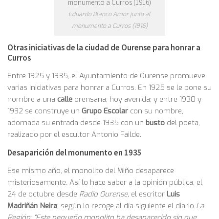
Eduardo Blanco Amor junto al
monumento a Curros (1916)
Otras iniciativas de la ciudad de Ourense para honrar a
Curros
Entre 1925 y 1935, el Ayuntamiento de Ourense promueve
varias iniciativas para honrar a Curros. En 1925 se le pone su
nombre a una
calle
orensana, hoy avenida; y entre 1930 y
1932 se construye un
Grupo Escolar
con su nombre,
adornada su entrada desde 1935 con un
busto
del poeta,
realizado por el escultor Antonio Failde.
Desaparición del monumento en 1935
Ese mismo año, el monolito del Miño desaparece
misteriosamente. Así lo hace saber a la opinión pública, el
24 de octubre desde
Radio Ourense,
el escritor
Luis
Madriñán Neira
; según lo recoge al día siguiente el diario
La
Región: “Este pequeño monolito ha desaparecido sin que