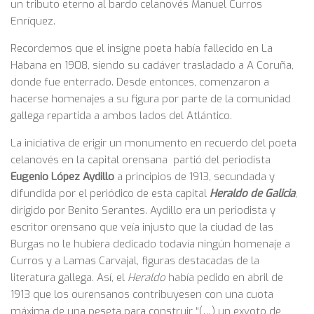
un tributo eterno al bardo celanovés Manuel Curros
Enríquez.
Recordemos que el insigne poeta había fallecido en La
Habana en 1908, siendo su cadáver trasladado a A Coruña,
donde fue enterrado. Desde entonces, comenzaron a
hacerse homenajes a su figura por parte de la comunidad
gallega repartida a ambos lados del Atlántico.
La iniciativa de erigir un monumento en recuerdo del poeta
celanovés en la capital orensana partió del periodista
Eugenio López Aydillo
a principios de 1913, secundada y
difundida por el periódico de esta capital
Heraldo de Galicia
,
dirigido por Benito Serantes. Aydillo era un periodista y
escritor orensano que veía injusto que la ciudad de las
Burgas no le hubiera dedicado todavía ningún homenaje a
Curros y a Lamas Carvajal, figuras destacadas de la
literatura gallega. Así, el
Heraldo
había pedido en abril de
1913 que los ourensanos contribuyesen con una cuota
máxima de una peseta para construir “(…) un exvoto de