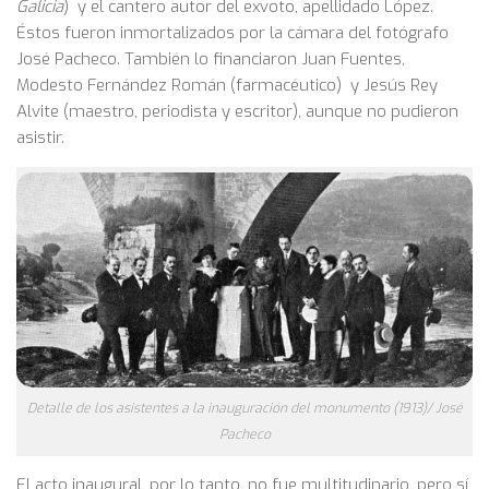
Galicia
) y el cantero autor del exvoto, apellidado López.
Éstos fueron inmortalizados por la cámara del fotógrafo
José Pacheco. También lo financiaron Juan Fuentes,
Modesto Fernández Román (farmacéutico) y Jesús Rey
Alvite (maestro, periodista y escritor), aunque no pudieron
asistir.
Detalle de los asistentes a la inauguración del monumento (1913)/ José
Pacheco
El acto inaugural, por lo tanto, no fue multitudinario, pero sí