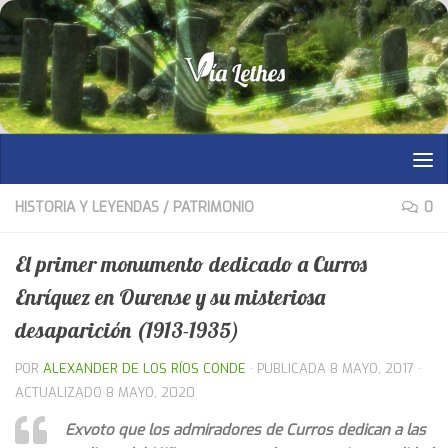
Saltar al contenido
HISTORIA Y LEYENDAS
/
PATRIMONIO
0
El primer monumento dedicado a Curros
Enríquez en Ourense y su misteriosa
desaparición (1913-1935)
POR
ALEXANDER DE LOS RÍOS CONDE
· PUBLICADA
8 MAYO, 2017
·
ACTUALIZADO
8 MAYO, 2020
Exvoto que los admiradores de Curros dedican a las