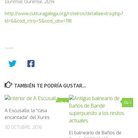
Ourense
, Ourense, 2014
http://www.culturagalega.org/roteiros/detalleextra.php?
id=6&cod_rtro=5&cod_obx=118
SHARE
TAMBIÉN TE PODRÍA GUSTAR...
4
4
A Escusalla: la “casa
encantada” del Xurés
30 OCTUBRE, 2016
El balneario de Baños de