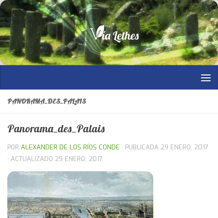
Saltar al contenido
PANORAMA_DES_PALAIS
Panorama_des_Palais
POR
ALEXANDER DE LOS RÍOS CONDE
· PUBLICADA
29 ENERO, 2017
· ACTUALIZADO
29 ENERO, 2017