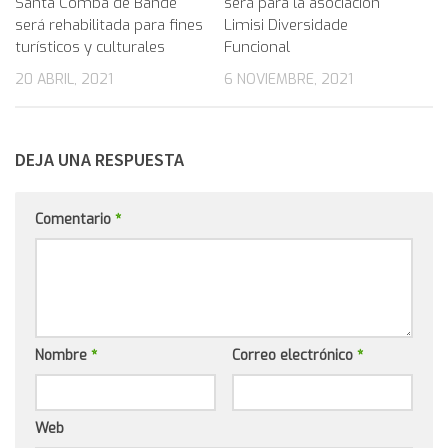
Santa Comba de Bande
será para la asociación
será rehabilitada para fines
Limisi Diversidade
turísticos y culturales
Funcional
20 ABRIL, 2021
6 NOVIEMBRE, 2021
DEJA UNA RESPUESTA
Comentario
*
Nombre
*
Correo electrónico
*
Web