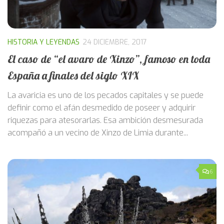
HISTORIA Y LEYENDAS
24 DICIEMBRE, 2017
El caso de “el avaro de Xinzo”, famoso en toda
España a finales del siglo XIX
La avaricia es uno de los pecados capitales y se puede
definir como el afán desmedido de poseer y adquirir
riquezas para atesorarlas. Esa ambición desmesurada
acompañó a un vecino de Xinzo de Limia durante...
6