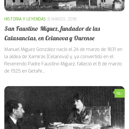
HISTORIA Y LEYENDAS
8 MARZO, 2018
San Faustino Míguez, fundador de las
Calasancias, en Celanova y Ourense
Manuel Míguez González nació el 24 de marzo de 1831 en
la aldea de Xamirás (Celanova) y, ya convertido en el
Reverendo Padre Faustino Míguez, falleció el 8 de marzo
de 1925 en Getafe...
1