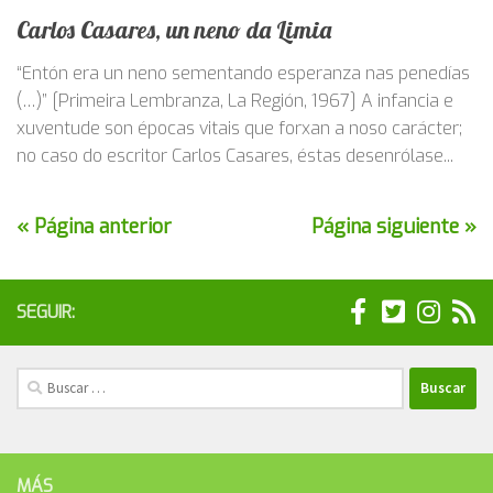
Carlos Casares, un neno da Limia
“Entón era un neno sementando esperanza nas penedías
(…)” [Primeira Lembranza, La Región, 1967] A infancia e
xuventude son épocas vitais que forxan a noso carácter;
no caso do escritor Carlos Casares, éstas desenrólase...
« Página anterior
Página siguiente »
SEGUIR:
Buscar:
MÁS